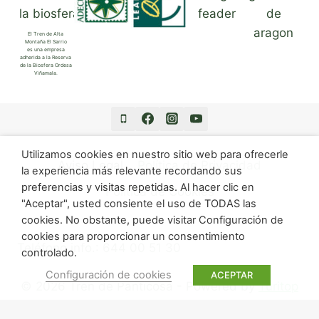
El Tren de Alta
Montaña El Sarrio
es una empresa
adherida a la Reserva
de la Biosfera Ordesa
Viñamala.
Utilizamos cookies en nuestro sitio web para ofrecerle
Aviso Legal
Política de Privacidad
la experiencia más relevante recordando sus
preferencias y visitas repetidas. Al hacer clic en
Política de Cookies
"Aceptar", usted consiente el uso de TODAS las
cookies. No obstante, puede visitar Configuración de
cookies para proporcionar un consentimiento
Teléfono info.: 644 00 51 30
controlado.
Configuración de cookies
ACEPTAR
© 2026 Tren de Panticosa - Powered by
Turitop
Powered by
TuriTop